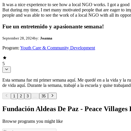
It was a nice experience to see how a local NGO works. I got a good i
But during my time, I met many motivated people that are eager to imp
people and was able to see the work of a local NGO with all its opport
Fue un entretenido y apasionante semana!
September 28, 2024
by:
Joanna
Program:
Youth Care & Community Development
5
Esta semana fue mi primer semana aquí. Me quedé en a la vida y la rut
de vida aquí. Durante la semana, trabajé a la escuela y quise trabaja
1
2
3
...
35
Fundación Aldeas De Paz - Peace Villages
Browse programs you might like